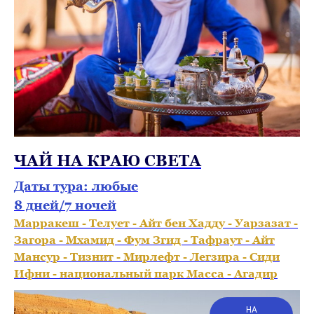
ЧАЙ НА КРАЮ СВЕТА
Даты тура: любые
8 дней/7 ночей
Марракеш - Телует - Айт бен Хадду - Уарзазат -
Загора - Мхамид - Фум Згид - Тафраут - Айт
Мансур - Тизнит - Мирлефт - Легзира - Сиди
Ифни - национальный парк Масса - Агадир
НА