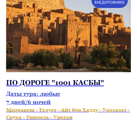
ВНЕДОРОЖНИКЕ
ПО ДОРОГЕ "1001 КАСБЫ"
Даты тура: любые
7 дней/6 ночей
Марракеш - Телует - Айт бен Хадду - Уарзазат -
Скура - Тинмель - Уирган