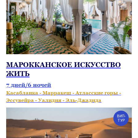
МАРОККАНСКОЕ ИСКУССТВО
ЖИТЬ
7 дней/6 ночей
Касабланка - Марракеш - Атласские горы -
Эссувейра - Уалидия - Эль-Джадида
ВИП-
ТУР