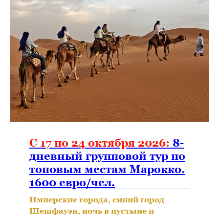
С 17 по 24 октября 2026:
8-
дневный групповой тур по
топовым местам Марокко.
1600 евро/чел.
Имперские города, синий город
Шешфауэн, ночь в пустыне и