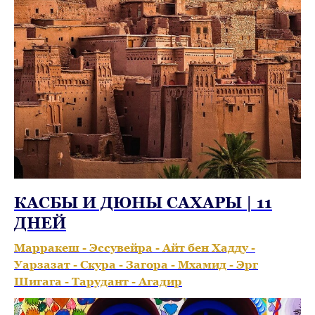
КАСБЫ И ДЮНЫ САХАРЫ | 11
ДНЕЙ
Марракеш - Эссувейра - Айт бен Хадду -
Уарзазат - Скура - Загора - Мхамид - Эрг
Шигага - Тарудант - Агадир