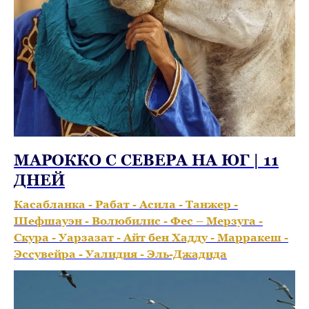
МАРОККО С СЕВЕРА НА ЮГ | 11
ДНЕЙ
Касабланка - Рабат - Асила - Танжер -
Шефшауэн - Волюбилис - Фес – Мерзуга -
Скура - Уарзазат - Айт бен Хадду - Марракеш -
Эссувейра - Уалидия - Эль-Джадида