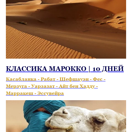
КЛАССИКА МАРОККО | 10 ДНЕЙ
Касабланка - Рабат - Шефшауэн - Фес -
Мерзуга - Уарзазат - Айт бен Хадду -
Марракеш - Эссувейра