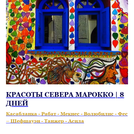
КРАСОТЫ СЕВЕРА МАРОККО | 8
ДНЕЙ
Касабланка - Рабат - Мекнес - Волюбилис - Фес
– Шефшауэн - Танжер - Асила