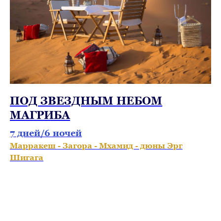
ПОД ЗВЕЗДНЫМ НЕБОМ
МАГРИБА
7 дней/6 ночей
Марракеш - Загора - Мхамид - дюны Эрг
Шигага