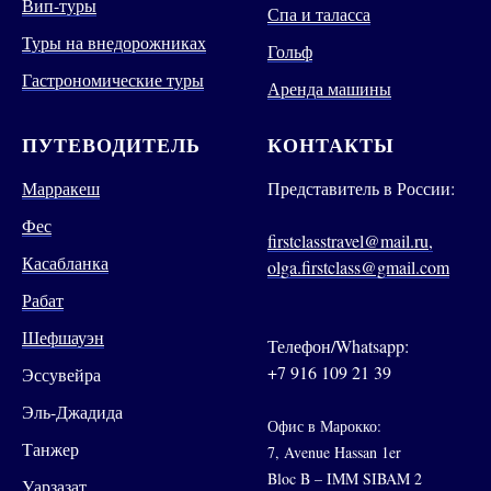
Вип-туры
Спа и таласса
Туры на внедорожниках
Гольф
Гастрономические туры
Аренда машины
ПУТЕВОДИТЕЛЬ
КОНТАКТЫ
Марракеш
Представитель в России:
Фес
firstclasstravel@mail.ru,
Касабланка
olga.firstclass@gmail.com
Рабат
Шефшауэн
Телефон/Whatsapp:
+7 916 109 21 39
Эссувейра
Эль-Джадида
Офис в Марокко:
Танжер
7, Avenue Hassan 1er
Bloc B – IMM SIBAM 2
Уарзазат