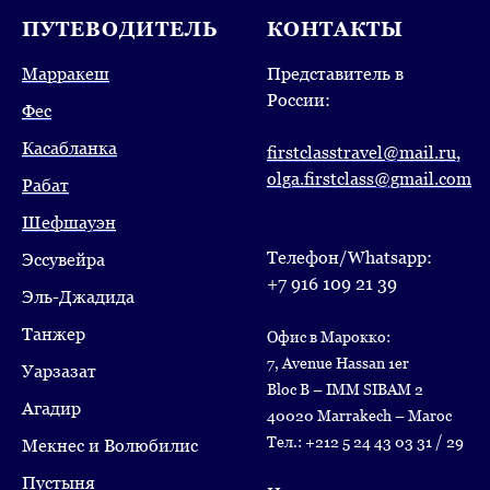
ПУТЕВОДИТЕЛЬ
КОНТАКТЫ
Марракеш
Представитель в
России:
Фес
Касабланка
firstclasstravel@mail.ru,
olga.firstclass@gmail.com
Рабат
Шефшауэн
Телефон/Whatsapp:
Эссувейра
+7 916 109 21 39
Эль-Джадида
Танжер
Офис в Марокко:
7, Avenue Hassan 1er
Уарзазат
Bloc B – IMM SIBAM 2
Агадир
40020 Marrakech – Maroc
Тел.: +212 5 24 43 03 31 / 29
Мекнес и Волюбилис
Пустыня