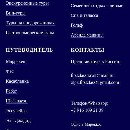
Экскурсионные туры
Семейный отдых с детьми
Вип-туры
Спа и таласса
Туры на внедорожниках
Гольф
Гастрономические туры
Аренда машины
ПУТЕВОДИТЕЛЬ
КОНТАКТЫ
Марракеш
Представитель в России:
Фес
firstclasstravel@mail.ru,
Касабланка
olga.firstclass@gmail.com
Рабат
Шефшауэн
Телефон/Whatsapp:
+7 916 109 21 39
Эссувейра
Эль-Джадида
Офис в Марокко: