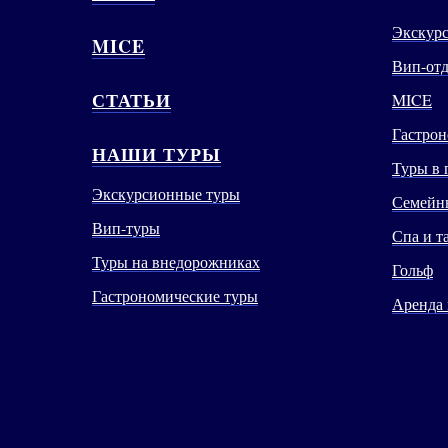
Экскур
MICE
Вип-от
СТАТЬИ
MICE
Гастрон
НАШИ ТУРЫ
Туры в 
Экскурсионные туры
Семейны
Вип-туры
Спа и т
Туры на внедорожниках
Гольф
Гастрономические туры
Аренда