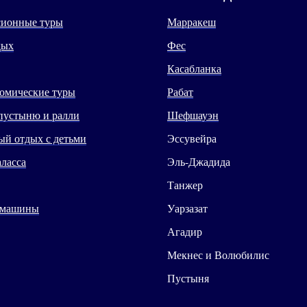
сионные туры
Марракеш
дых
Фес
Касабланка
омические туры
Рабат
пустыню и ралли
Шефшауэн
й отдых с детьми
Эссувейра
аласса
Эль-Джадида
Танжер
 машины
Уарзазат
Агадир
Мекнес и Волюбилис
Пустыня