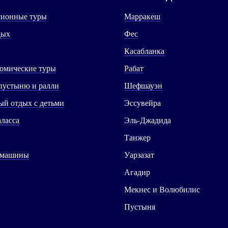
сионные туры
Марракеш
дых
Фес
Касабланка
омические туры
Рабат
пустыню и ралли
Шефшауэн
й отдых с детьми
Эссувейра
аласса
Эль-Джадида
Танжер
 машины
Уарзазат
Агадир
Мекнес и Волюбилис
Пустыня