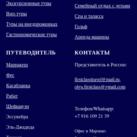
Экскурсионные туры
Семейный отдых с детьми
Вип-туры
Спа и таласса
Туры на внедорожниках
Гольф
Гастрономические туры
Аренда машины
ПУТЕВОДИТЕЛЬ
КОНТАКТЫ
Марракеш
Представитель в России:
Фес
firstclasstravel@mail.ru,
Касабланка
olga.firstclass@gmail.com
Рабат
Шефшауэн
Телефон/Whatsapp:
+7 916 109 21 39
Эссувейра
Эль-Джадида
Офис в Марокко: