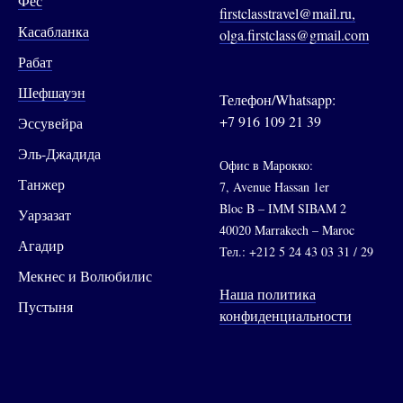
Фес
firstclasstravel@mail.ru,
Касабланка
olga.firstclass@gmail.com
Рабат
Шефшауэн
Телефон/Whatsapp:
+7 916 109 21 39
Эссувейра
Эль-Джадида
Офис в Марокко:
Танжер
7, Avenue Hassan 1er
Bloc B – IMM SIBAM 2
Уарзазат
40020 Marrakech – Maroc
Агадир
Тел.: +212 5 24 43 03 31 / 29
Мекнес и Волюбилис
Наша политика
Пустыня
конфиденциальности