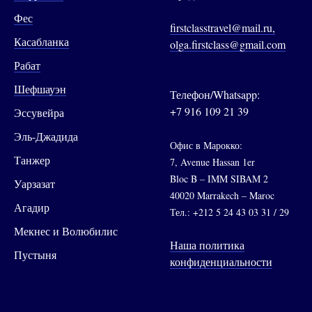
Фес
firstclasstravel@mail.ru,
Касабланка
olga.firstclass@gmail.com
Рабат
Шефшауэн
Телефон/Whatsapp:
+7 916 109 21 39
Эссувейра
Эль-Джадида
Офис в Марокко:
Танжер
7, Avenue Hassan 1er
Bloc B – IMM SIBAM 2
Уарзазат
40020 Marrakech – Maroc
Агадир
Тел.: +212 5 24 43 03 31 / 29
Мекнес и Волюбилис
Наша политика
Пустыня
конфиденциальности