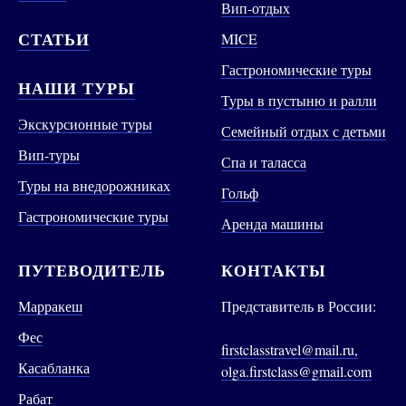
Вип-отдых
СТАТЬИ
MICE
Гастрономические туры
НАШИ ТУРЫ
Туры в пустыню и ралли
Экскурсионные туры
Семейный отдых с детьми
Вип-туры
Спа и таласса
Туры на внедорожниках
Гольф
Гастрономические туры
Аренда машины
ПУТЕВОДИТЕЛЬ
КОНТАКТЫ
Марракеш
Представитель в России:
Фес
firstclasstravel@mail.ru,
Касабланка
olga.firstclass@gmail.com
Рабат