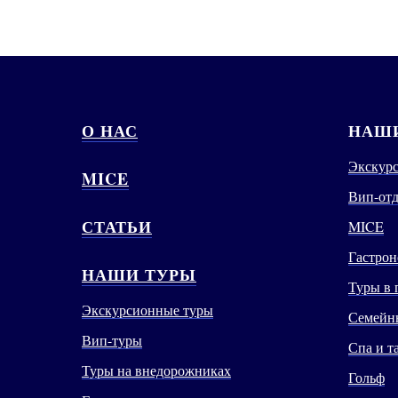
О НАС
НАШИ
Экскур
MICE
Вип-от
СТАТЬИ
MICE
Гастрон
НАШИ ТУРЫ
Туры в 
Экскурсионные туры
Семейны
Вип-туры
Спа и т
Туры на внедорожниках
Гольф