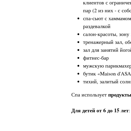
клиентов с огранич
пар (2 из них - с со
спа-сьют с хаммамом
раздевалкой
салон-красоты, зон
тренажерный зал, о
зал для занятий його
фитнес-бар
мужскую парикмахе
бутик «Maison d'AS
тихий, залитый солн
продукты
Спа использует
Для детей от 6 до 15 лет