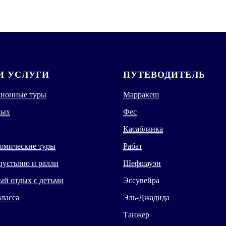
 УСЛУГИ
ПУТЕВОДИТЕЛЬ
сионные туры
Марракеш
дых
Фес
Касабланка
омические туры
Рабат
пустыню и ралли
Шефшауэн
й отдых с детьми
Эссувейра
аласса
Эль-Джадида
Танжер