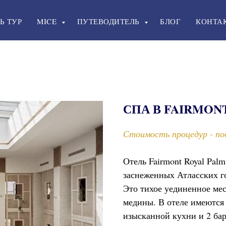
Ь ТУР
MICE
ПУТЕВОДИТЕЛЬ
БЛОГ
КОНТА
СПА В FAIRMONT
Стоимость процедур - по
Отель Fairmont Royal Pal
заснеженных Атласских г
Это тихое уединенное мес
медины. В отеле имеются
изысканной кухни и 2 бар