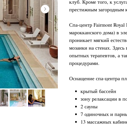
клуб. Кроме того, к услуг
престижным загородным 
Спа-центр Fairmont Royal
марокканского дома) в эл
проникает мягкий естеств
мозаики на стенах. Здесь 
опытных терапевтов, а т
процедурами.
Оснащение спа-центра пл
крытый бассейн
зону релаксации в п
2 сауны
7 одиночных и парн
13 массажных кабине