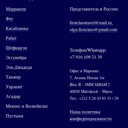
Марракеш
Представитель в России:
Фес
firstclasstravel@mail.ru,
Касабланка
olga.firstclass@gmail.com
Рабат
Шефшауэн
Телефон/Whatsapp:
+7 916 109 21 39
Эссувейра
Эль-Джадида
Офис в Марокко:
Танжер
7, Avenue Hassan 1er
Bloc B – IMM SIBAM 2
Уарзазат
40020 Marrakech – Maroc
Агадир
Тел.: +212 5 24 43 03 31 / 29
Мекнес и Волюбилис
Наша политика
Пустыня
конфиденциальности