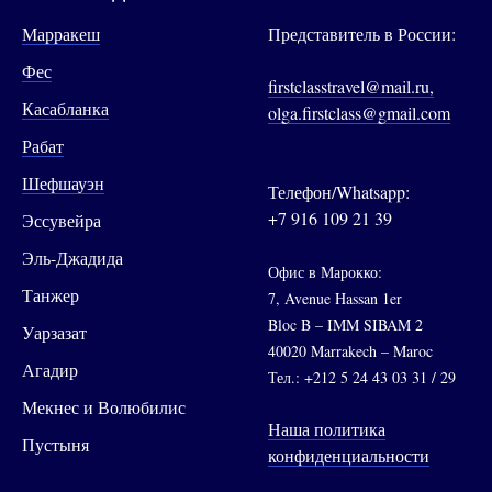
Марракеш
Представитель в России:
Фес
firstclasstravel@mail.ru,
Касабланка
olga.firstclass@gmail.com
Рабат
Шефшауэн
Телефон/Whatsapp:
+7 916 109 21 39
Эссувейра
Эль-Джадида
Офис в Марокко:
Танжер
7, Avenue Hassan 1er
Bloc B – IMM SIBAM 2
Уарзазат
40020 Marrakech – Maroc
Агадир
Тел.: +212 5 24 43 03 31 / 29
Мекнес и Волюбилис
Наша политика
Пустыня
конфиденциальности