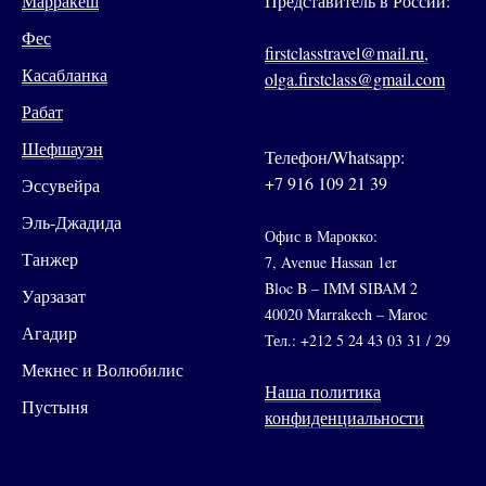
Марракеш
Представитель в России:
Фес
firstclasstravel@mail.ru,
Касабланка
olga.firstclass@gmail.com
Рабат
Шефшауэн
Телефон/Whatsapp:
+7 916 109 21 39
Эссувейра
Эль-Джадида
Офис в Марокко:
Танжер
7, Avenue Hassan 1er
Bloc B – IMM SIBAM 2
Уарзазат
40020 Marrakech – Maroc
Агадир
Тел.: +212 5 24 43 03 31 / 29
Мекнес и Волюбилис
Наша политика
Пустыня
конфиденциальности