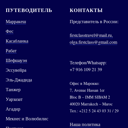
ПУТЕВОДИТЕЛЬ
КОНТАКТЫ
Марракеш
Представитель в России:
Фес
firstclasstravel@mail.ru,
Касабланка
olga.firstclass@gmail.com
Рабат
Шефшауэн
Телефон/Whatsapp:
+7 916 109 21 39
Эссувейра
Эль-Джадида
Офис в Марокко:
Танжер
7, Avenue Hassan 1er
Bloc B – IMM SIBAM 2
Уарзазат
40020 Marrakech – Maroc
Агадир
Тел.: +212 5 24 43 03 31 / 29
Мекнес и Волюбилис
Наша политика