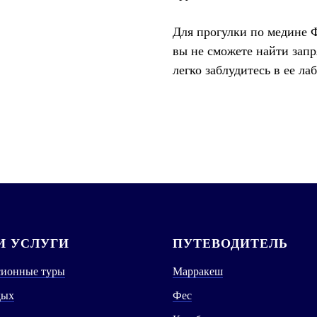
Для прогулки по медине Ф
вы не сможете найти зап
легко заблудитесь в ее ла
 УСЛУГИ
ПУТЕВОДИТЕЛЬ
сионные туры
Марракеш
дых
Фес