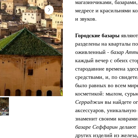
магазинчиками, базарами,
медресе и красильнями ко
и звуков.
Городские базары
являют
разделены на кварталы п
оживленный -
базар Атт
каждый вечер с обеих ст
стародавние времена зде
средствами, и, по свидет
было равных во всем мир
косметикой: мылом, сурьм
Серраджин
вы найдете о
аксессуаров, уникальну
знаменит своими коврами
базаре Сеффарин
делают 
других изделий из железа,