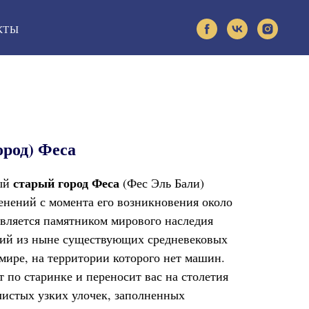
КТЫ
ород) Феса
старый город
Феса
ный
(Фес Эль Бали)
енений с момента его возникновения около
 является памятником мирового наследия
й из ныне существующих средневековых
мире, на территории которого нет машин.
 по старинке и переносит вас на столетия
листых узких улочек, заполненных