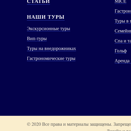
СТАТЬИ
MICE
Гастрон
НАШИ ТУРЫ
Туры в 
Экскурсионные туры
Семейны
Вип-туры
Спа и т
Туры на внедорожниках
Гольф
Гастрономические туры
Аренда
© 2020 Все права и материалы защищены. Запрещен
Дизайн и ра