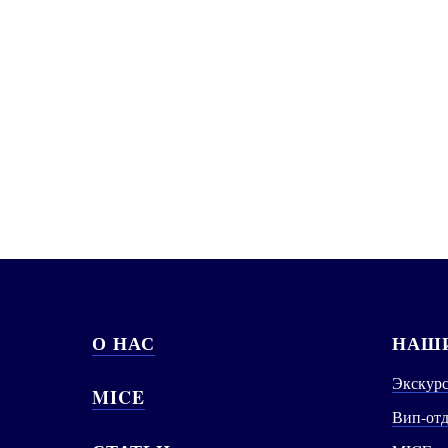
О НАС
НАШИ
Экскур
MICE
Вип-от