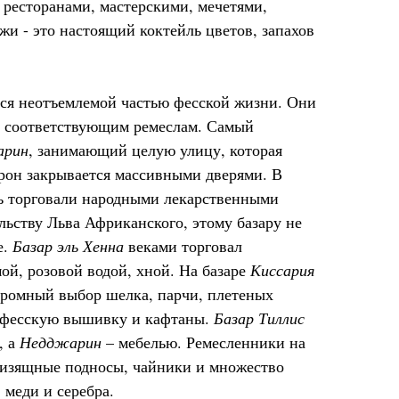
 ресторанами, мастерскими, мечетями,
жи - это настоящий коктейль цветов, запахов
ся неотъемлемой частью фесской жизни. Они
о соответствующим ремеслам. Самый
арин
, занимающий целую улицу, которая
орон закрывается массивными дверями. В
сь торговали народными лекарственными
ельству Льва Африканского, этому базару не
е.
Базар эль Хенна
веками торговал
ой, розовой водой, хной. На базаре
Киссария
громный выбор шелка, парчи, плетеных
ю фесскую вышивку и кафтаны.
Базар Тиллис
, а
Недджарин
– мебелью. Ремесленники на
изящные подносы, чайники и множество
 меди и серебра.