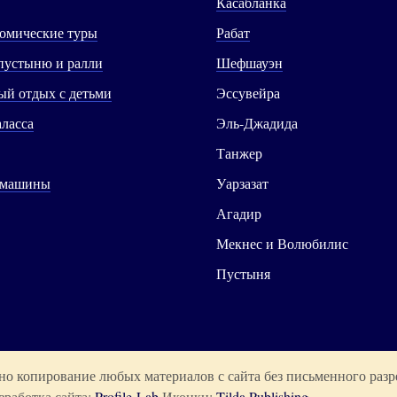
Касабланка
омические туры
Рабат
пустыню и ралли
Шефшауэн
й отдых с детьми
Эссувейра
аласса
Эль-Джадида
Танжер
 машины
Уарзазат
Агадир
Мекнес и Волюбилис
Пустыня
о копирование любых материалов с сайта без письменного разр
зработка сайта:
Profile-Lab
Иконки:
Tilda Publishing