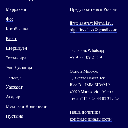
Марракеш
Представитель в России:
Фес
firstclasstravel@mail.ru,
Касабланка
olga.firstclass@gmail.com
Рабат
Шефшауэн
Телефон/Whatsapp:
+7 916 109 21 39
Эссувейра
Эль-Джадида
Офис в Марокко:
Танжер
7, Avenue Hassan 1er
Bloc B – IMM SIBAM 2
Уарзазат
40020 Marrakech – Maroc
Агадир
Тел.: +212 5 24 43 03 31 / 29
Мекнес и Волюбилис
Наша политика
Пустыня
конфиденциальности