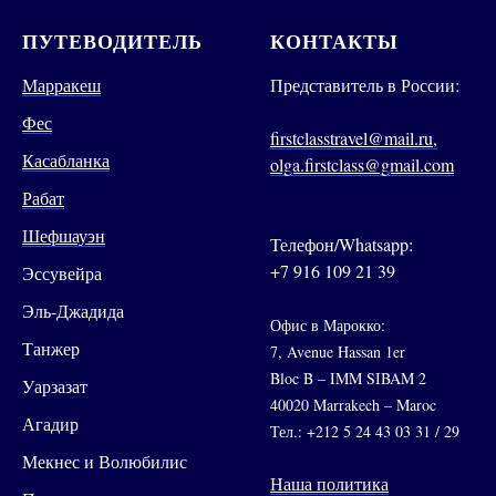
ПУТЕВОДИТЕЛЬ
КОНТАКТЫ
Марракеш
Представитель в России:
Фес
firstclasstravel@mail.ru,
Касабланка
olga.firstclass@gmail.com
Рабат
Шефшауэн
Телефон/Whatsapp:
+7 916 109 21 39
Эссувейра
Эль-Джадида
Офис в Марокко:
Танжер
7, Avenue Hassan 1er
Bloc B – IMM SIBAM 2
Уарзазат
40020 Marrakech – Maroc
Агадир
Тел.: +212 5 24 43 03 31 / 29
Мекнес и Волюбилис
Наша политика