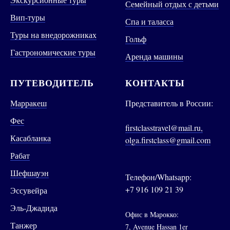
Семейный отдых с детьми
Вип-туры
Спа и таласса
Туры на внедорожниках
Гольф
Гастрономические туры
Аренда машины
ПУТЕВОДИТЕЛЬ
КОНТАКТЫ
Марракеш
Представитель в России:
Фес
firstclasstravel@mail.ru,
Касабланка
olga.firstclass@gmail.com
Рабат
Шефшауэн
Телефон/Whatsapp:
+7 916 109 21 39
Эссувейра
Эль-Джадида
Офис в Марокко:
Танжер
7, Avenue Hassan 1er