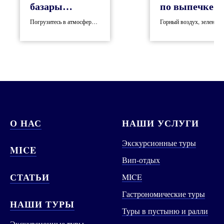
базары
по выпечке
Марракеша
берберского
Погрузитесь в атмосферу
Горный воздух, зелень
хлеба
сериала «Клон» в узких
садов и хлеб из глиняной
улочках терракотового
печи, приготовленный
города и побывайте на
своими руками –
самых роскошных базарах
идеальный рецепт
мира
релаксации
О НАС
НАШИ УСЛУГИ
Экскурсионные туры
MICE
Вип-отдых
СТАТЬИ
MICE
Гастрономические туры
НАШИ ТУРЫ
Туры в пустыню и ралли
Экскурсионные туры