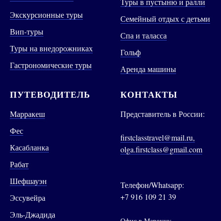
Туры в пустыню и ралли
Экскурсионные туры
Семейный отдых с детьми
Вип-туры
Спа и таласса
Туры на внедорожниках
Гольф
Гастрономические туры
Аренда машины
ПУТЕВОДИТЕЛЬ
КОНТАКТЫ
Марракеш
Представитель в России:
Фес
firstclasstravel@mail.ru,
Касабланка
olga.firstclass@gmail.com
Рабат
Шефшауэн
Телефон/Whatsapp:
+7 916 109 21 39
Эссувейра
Эль-Джадида
Офис в Марокко: