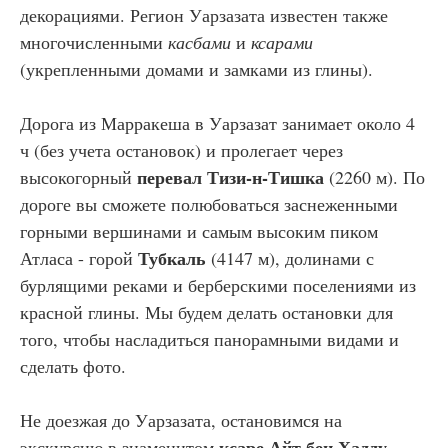
декорациями. Регион Уарзазата известен также
многочисленными
касбами
и
ксарами
(укрепленными домами и замками из глины).
Дорога из Марракеша в Уарзазат занимает около 4
ч (без учета остановок) и пролегает через
перевал Тизи-н-Тишка
высокогорный
(2260 м). По
дороге вы сможете полюбоваться заснеженными
горными вершинами и самым высоким пиком
Тубкаль
Атласа - горой
(4147 м), долинами с
бурлящими реками и берберскими поселениями из
красной глины. Мы будем делать остановки для
того, чтобы насладиться панорамными видами и
сделать фото.
Не доезжая до Уарзазата, остановимся на
ксаре Айт бен Хадду
экскурсию в знаменитом