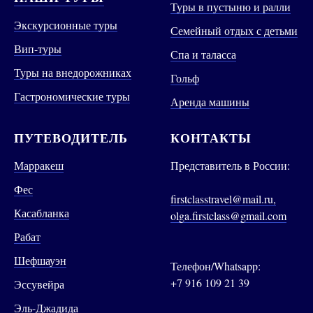
Туры в пустыню и ралли
Экскурсионные туры
Семейный отдых с детьми
Вип-туры
Спа и таласса
Туры на внедорожниках
Гольф
Гастрономические туры
Аренда машины
ПУТЕВОДИТЕЛЬ
КОНТАКТЫ
Марракеш
Представитель в России:
Фес
firstclasstravel@mail.ru,
Касабланка
olga.firstclass@gmail.com
Рабат
Шефшауэн
Телефон/Whatsapp:
+7 916 109 21 39
Эссувейра
Эль-Джадида