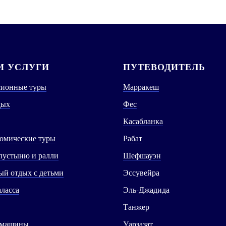
 УСЛУГИ
ПУТЕВОДИТЕЛЬ
сионные туры
Марракеш
дых
Фес
Касабланка
омические туры
Рабат
пустыню и ралли
Шефшауэн
й отдых с детьми
Эссувейра
аласса
Эль-Джадида
Танжер
 машины
Уарзазат