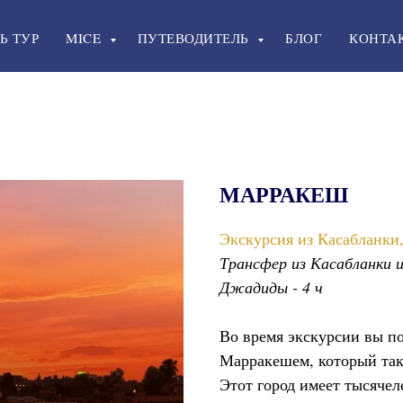
Ь ТУР
MICE
ПУТЕВОДИТЕЛЬ
БЛОГ
КОНТА
МАРРАКЕШ
Экскурсия из Касабланки
Трансфер из Касабланки ил
Джадиды - 4 ч
Во время экскурсии вы по
Марракешем, который так
Этот город имеет тысяче