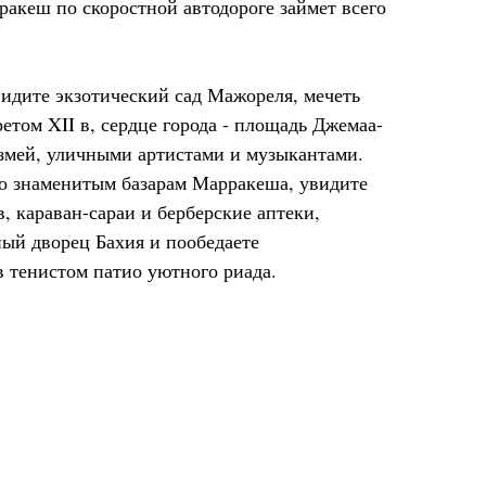
рракеш по скоростной автодороге займет всего
видите экзотический сад Мажореля, мечеть
том XII в, сердце города - площадь Джемаа-
 змей, уличными артистами и музыкантами.
о знаменитым базарам Марракеша, увидите
, караван-сараи и берберские аптеки,
ный дворец Бахия и пообедаете
 тенистом патио уютного риада.