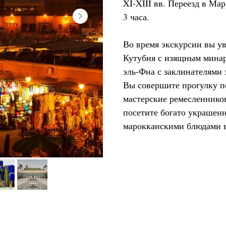
XI-XIII вв. Переезд в Ма
3 часа.
Во время экскурсии вы у
Кутубия с изящным минаре
эль-Фна с заклинателями
Вы совершите прогулку п
мастерские ремесленников
посетите богато украшен
марокканскими блюдами в