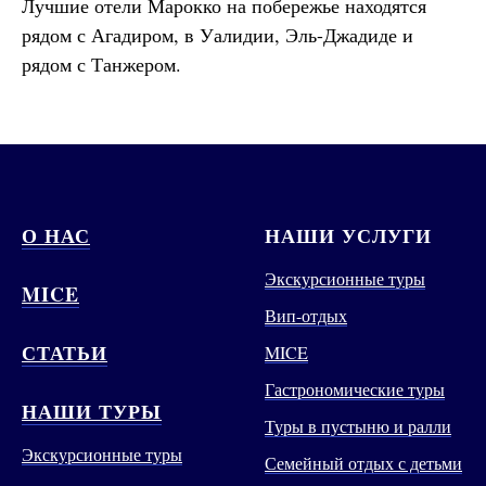
Лучшие отели Марокко на побережье находятся
рядом с Агадиром, в Уалидии, Эль-Джадиде и
рядом с Танжером.
О НАС
НАШИ УСЛУГИ
Экскурсионные туры
MICE
Вип-отдых
СТАТЬИ
MICE
Гастрономические туры
НАШИ ТУРЫ
Туры в пустыню и ралли
Экскурсионные туры
Семейный отдых с детьми