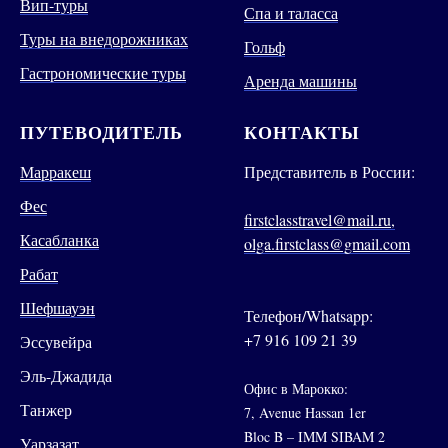
Вип-туры
Спа и таласса
Туры на внедорожниках
Гольф
Гастрономические туры
Аренда машины
ПУТЕВОДИТЕЛЬ
КОНТАКТЫ
Марракеш
Представитель в России:
Фес
firstclasstravel@mail.ru,
Касабланка
olga.firstclass@gmail.com
Рабат
Шефшауэн
Телефон/Whatsapp:
+7 916 109 21 39
Эссувейра
Эль-Джадида
Офис в Марокко:
Танжер
7, Avenue Hassan 1er
Bloc B – IMM SIBAM 2
Уарзазат