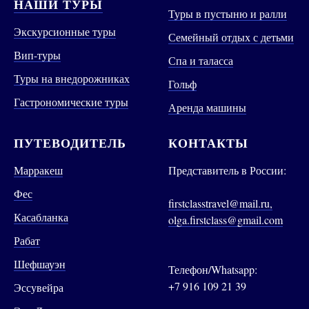
НАШИ ТУРЫ
Туры в пустыню и ралли
Экскурсионные туры
Семейный отдых с детьми
Вип-туры
Спа и таласса
Туры на внедорожниках
Гольф
Гастрономические туры
Аренда машины
ПУТЕВОДИТЕЛЬ
КОНТАКТЫ
Марракеш
Представитель в России:
Фес
firstclasstravel@mail.ru,
Касабланка
olga.firstclass@gmail.com
Рабат
Шефшауэн
Телефон/Whatsapp:
+7 916 109 21 39
Эссувейра