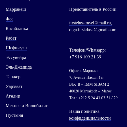
Марракеш
Представитель в России:
Фес
firstclasstravel@mail.ru,
Касабланка
olga.firstclass@gmail.com
Рабат
Шефшауэн
Телефон/Whatsapp:
+7 916 109 21 39
Эссувейра
Эль-Джадида
Офис в Марокко:
Танжер
7, Avenue Hassan 1er
Bloc B – IMM SIBAM 2
Уарзазат
40020 Marrakech – Maroc
Агадир
Тел.: +212 5 24 43 03 31 / 29
Мекнес и Волюбилис
Наша политика
Пустыня
конфиденциальности