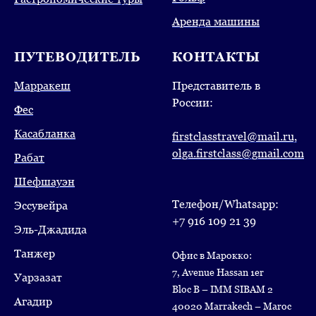
Аренда машины
ПУТЕВОДИТЕЛЬ
КОНТАКТЫ
Марракеш
Представитель в
России:
Фес
Касабланка
firstclasstravel@mail.ru,
olga.firstclass@gmail.com
Рабат
Шефшауэн
Телефон/Whatsapp:
Эссувейра
+7 916 109 21 39
Эль-Джадида
Танжер
Офис в Марокко:
7, Avenue Hassan 1er
Уарзазат
Bloc B – IMM SIBAM 2
Агадир
40020 Marrakech – Maroc