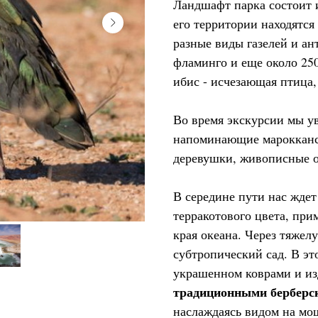
Ландшафт парка состоит и
его территории находятся
разные виды газелей и ан
фламинго и еще около 25
ибис - исчезающая птица,
Во время экскурсии мы у
напоминающие марокканс
деревушки, живописные о
В середине пути нас ждет
терракотового цвета, пр
края океана. Через тяже
субтропический сад. В э
украшенном коврами и и
традиционными берберс
наслаждаясь видом на мо