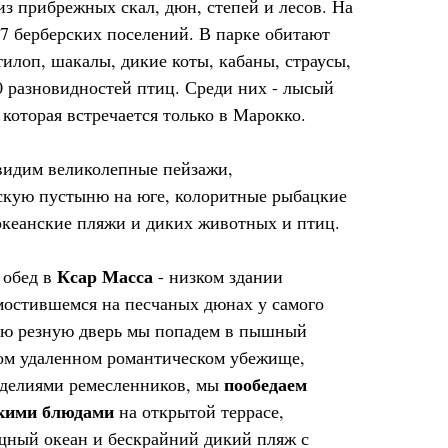
з прибрежных скал, дюн, степей и лесов. На
 7 берберских поселений. В парке обитают
тилоп, шакалы, дикие коты, кабаны, страусы,
0 разновидностей птиц. Среди них - лысый
 которая встречается только в Марокко.
видим великолепные пейзажи,
кую пустыню на юге, колоритные рыбацкие
кеанские пляжи и диких животных и птиц.
Ксар Масса
 обед в
- низком здании
имостившемся на песчаных дюнах у самого
лую резную дверь мы попадем в пышный
том удаленном романтическом убежище,
пообедаем
зделиями ремесленников, мы
кими блюдами
на открытой террасе,
щный океан и бескрайний дикий пляж с