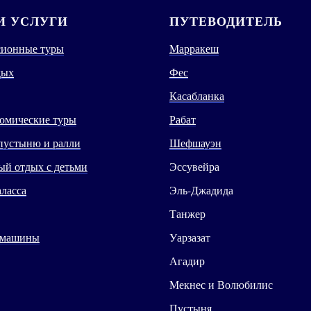
 УСЛУГИ
ПУТЕВОДИТЕЛЬ
сионные туры
Марракеш
дых
Фес
Касабланка
омические туры
Рабат
пустыню и ралли
Шефшауэн
й отдых с детьми
Эссувейра
аласса
Эль-Джадида
Танжер
 машины
Уарзазат
Агадир
Мекнес и Волюбилис
Пустыня