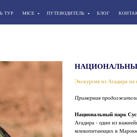
Ь ТУР
MICE
ПУТЕВОДИТЕЛЬ
БЛОГ
КОНТА
НАЦИОНАЛЬНЫЙ
Экскурсия из Агадира на
Примерная продолжительно
Национальный парк Сус
Агадира - один из важне
млекопитающих в Марокко