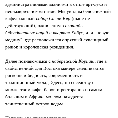
административными зданиями в стиле арт-деко и
нео-мавританском стиле. Мы увидим белоснежный
кафедральный
собор Сакре-Кер
(ныне не
действующий), оживленную
площадь
Объединенных наций и квартал Хабус
, или "новую
медину", где расположился опрятный сувенирный
рынок и королевская резиденция.
Далее познакомимся с
набережной Корниш
, где в
свойственной для Востока манере смешиваются
роскошь и бедность, современность и
традиционный уклад. Здесь, по соседству с
множеством кафе, баров и ресторанов и самым
большим в Африке моллом находится
таинственный остров ведьм.
Наконец, мы увидим главную