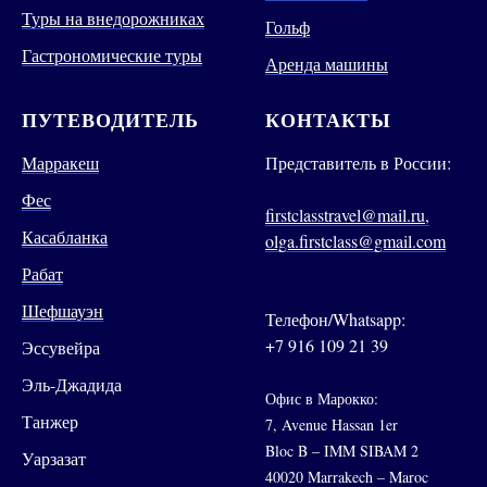
Туры на внедорожниках
Гольф
Гастрономические туры
Аренда машины
ПУТЕВОДИТЕЛЬ
КОНТАКТЫ
Марракеш
Представитель в России:
Фес
firstclasstravel@mail.ru,
Касабланка
olga.firstclass@gmail.com
Рабат
Шефшауэн
Телефон/Whatsapp:
+7 916 109 21 39
Эссувейра
Эль-Джадида
Офис в Марокко:
Танжер
7, Avenue Hassan 1er
Bloc B – IMM SIBAM 2
Уарзазат
40020 Marrakech – Maroc